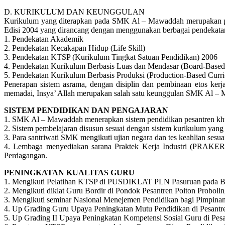
D. KURIKULUM DAN KEUNGGULAN
Kurikulum yang diterapkan pada SMK Al – Mawaddah merupakan pe
Edisi 2004 yang dirancang dengan menggunakan berbagai pendekatan 
1. Pendekatan Akademik
2. Pendekatan Kecakapan Hidup (Life Skill)
3. Pendekatan KTSP (Kurikulum Tingkat Satuan Pendidikan) 2006
4. Pendekatan Kurikulum Berbasis Luas dan Mendasar (Board-Based
5. Pendekatan Kurikulum Berbasis Produksi (Production-Based Curr
Penerapan sistem asrama, dengan disiplin dan pembinaan etos kerja
memadai, Insya’ Allah merupakan salah satu keunggulan SMK Al –
SISTEM PENDIDIKAN DAN PENGAJARAN
1. SMK Al – Mawaddah menerapkan sistem pendidikan pesantren khus
2. Sistem pembelajaran disusun sesuai dengan sistem kurikulum yang 
3. Para santriwati SMK mengikuti ujian negara dan tes keahlian se
4. Lembaga menyediakan sarana Praktek Kerja Industri (PRAKERI
Perdagangan.
PENINGKATAN KUALITAS GURU
1. Mengikuti Pelatihan KTSP di PUSDIKLAT PLN Pasuruan pada Bu
2. Mengikuti diklat Guru Bordir di Pondok Pesantren Poiton Proboli
3. Mengikuti seminar Nasional Menejemen Pendidikan bagi Pimpinan 
4. Up Grading Guru Upaya Peningkatan Mutu Pendidikan di Pesantr
5. Up Grading II Upaya Peningkatan Kompetensi Sosial Guru di Pes