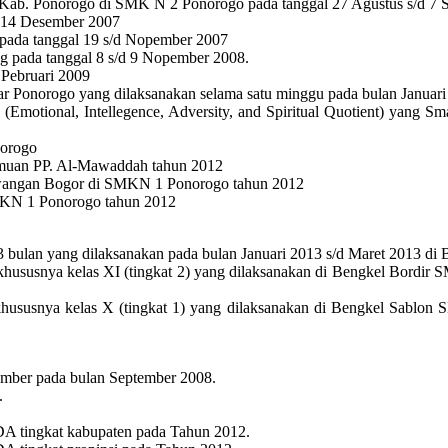
 Kab. Ponorogo di SMK N 2 Ponorogo pada tanggal 27 Agustus s/d 7 
 14 Desember 2007
 pada tanggal 19 s/d Nopember 2007
g pada tanggal 8 s/d 9 Nopember 2008.
 Pebruari 2009
r Ponorogo yang dilaksanakan selama satu minggu pada bulan Januari
motional, Intellegence, Adversity, and Spiritual Quotient) yang 
norogo
emuan PP. Al-Mawaddah tahun 2012
 Sawangan Bogor di SMKN 1 Ponorogo tahun 2012
MKN 1 Ponorogo tahun 2012
 3 bulan yang dilaksanakan pada bulan Januari 2013 s/d Maret 2013 
hususnya kelas XI (tingkat 2) yang dilaksanakan di Bengkel Bordir 
hususnya kelas X (tingkat 1) yang dilaksanakan di Bengkel Sablo
ember pada bulan September 2008.
.
A tingkat kabupaten pada Tahun 2012.