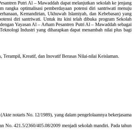
esantren Putri Al – Mawaddah dapat melanjutkan sekolah ke jenjang
rangka optimalisasi pemberdayaan potensi diri santriwati menuju
erhanaan, Kemandirian, Ukhuwah Islamiyah, dan Kebebasan) yang
ensi diri santriwati. Untuk itu kini telah dibuka program Sekolah
ngan Yayasan Al – Arham Pesantren Putri Al – Mawaddah sebagai
Teknologi Industri yang diharapkan dapat menambah nilai plus bagi
rampil, Kreatif, dan Inovatif Berasas Nilai-nilai Keislaman.
kte notaris No. 12/1989), yang dalam pengelolaannya bekerjasama
an No. 421.5/2360/405.08/2009 menjadi sekolah mandiri. Pada tahun