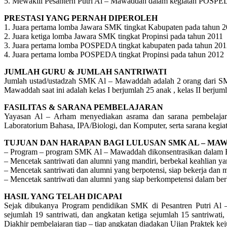
5. Mewakili Pesantern Putri Al – Mawaddah dalam kegiatan POSPED
PRESTASI YANG PERNAH DIPEROLEH
1. Juara pertama lomba Jawara SMK tingkat Kabupaten pada tahun 
2. Juara ketiga lomba Jawara SMK tingkat Propinsi pada tahun 2011
3. Juara pertama lomba POSPEDA tingkat kabupaten pada tahun 20
4. Juara pertama lomba POSPEDA tingkat Propinsi pada tahun 2012
JUMLAH GURU & JUMLAH SANTRIWATI
Jumlah ustad/ustadzah SMK Al – Mawaddah adalah 2 orang dari SM
Mawaddah saat ini adalah kelas I berjumlah 25 anak , kelas II berjum
FASILITAS & SARANA PEMBELAJARAN
Yayasan Al – Arham menyediakan asrama dan sarana pembelajaran 
Laboratorium Bahasa, IPA/Biologi, dan Komputer, serta sarana kegiat
TUJUAN DAN HARAPAN BAGI LULUSAN SMK AL – MA
– Program – program SMK Al – Mawaddah dikonsentrasikan dalam Bi
– Mencetak santriwati dan alumni yang mandiri, berbekal keahlian 
– Mencetak santriwati dan alumni yang berpotensi, siap bekerja dan 
– Mencetak santriwati dan alumni yang siap berkompetensi dalam be
HASIL YANG TELAH DICAPAI
Sejak dibukanya Program pendidikan SMK di Pesantren Putri Al –
sejumlah 19 santriwati, dan angkatan ketiga sejumlah 15 santriwati
Diakhir pembelajaran tiap – tiap angkatan diadakan Ujian Praktek k