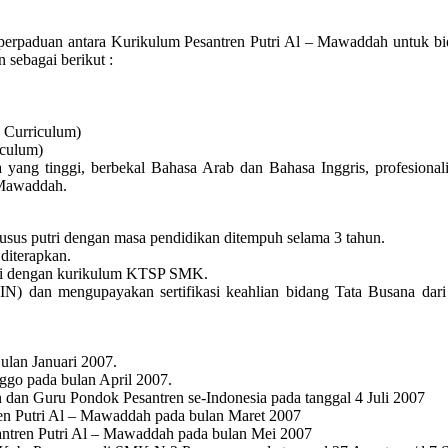
rpaduan antara Kurikulum Pesantren Putri Al – Mawaddah untuk b
sebagai berikut :
 Curriculum)
iculum)
 yang tinggi, berbekal Bahasa Arab dan Bahasa Inggris, profesional
 Mawaddah.
us putri dengan masa pendidikan ditempuh selama 3 tahun.
diterapkan.
suai dengan kurikulum KTSP SMK.
N) dan mengupayakan sertifikasi keahlian bidang Tata Busana dar
lan Januari 2007.
nggo pada bulan April 2007.
dan Guru Pondok Pesantren se-Indonesia pada tanggal 4 Juli 2007
en Putri Al – Mawaddah pada bulan Maret 2007
antren Putri Al – Mawaddah pada bulan Mei 2007