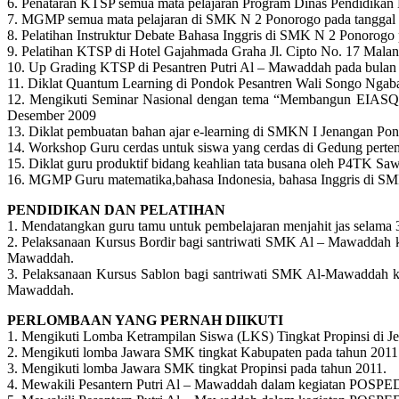
6. Penataran KTSP semua mata pelajaran Program Dinas Pendidikan
7. MGMP semua mata pelajaran di SMK N 2 Ponorogo pada tanggal
8. Pelatihan Instruktur Debate Bahasa Inggris di SMK N 2 Ponorogo
9. Pelatihan KTSP di Hotel Gajahmada Graha Jl. Cipto No. 17 Malan
10. Up Grading KTSP di Pesantren Putri Al – Mawaddah pada bulan
11. Diklat Quantum Learning di Pondok Pesantren Wali Songo Ngaba
12. Mengikuti Seminar Nasional dengan tema “Membangun EIASQ (E
Desember 2009
13. Diklat pembuatan bahan ajar e-learning di SMKN I Jenangan Po
14. Workshop Guru cerdas untuk siswa yang cerdas di Gedung pert
15. Diklat guru produktif bidang keahlian tata busana oleh P4TK
16. MGMP Guru matematika,bahasa Indonesia, bahasa Inggris di S
PENDIDIKAN DAN PELATIHAN
1. Mendatangkan guru tamu untuk pembelajaran menjahit jas selama
2. Pelaksanaan Kursus Bordir bagi santriwati SMK Al – Mawaddah k
Mawaddah.
3. Pelaksanaan Kursus Sablon bagi santriwati SMK Al-Mawaddah k
Mawaddah.
PERLOMBAAN YANG PERNAH DIIKUTI
1. Mengikuti Lomba Ketrampilan Siswa (LKS) Tingkat Propinsi di J
2. Mengikuti lomba Jawara SMK tingkat Kabupaten pada tahun 2011
3. Mengikuti lomba Jawara SMK tingkat Propinsi pada tahun 2011.
4. Mewakili Pesantern Putri Al – Mawaddah dalam kegiatan POSPED