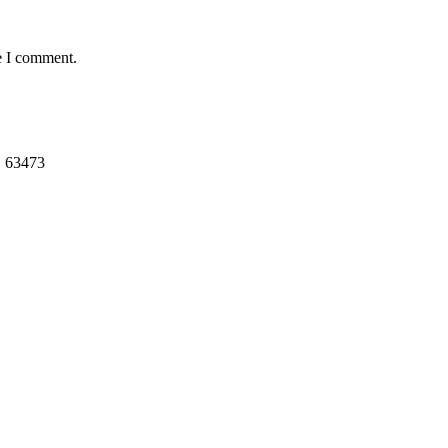
e I comment.
, 63473