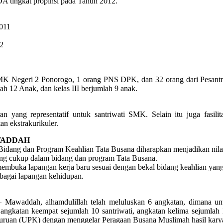
A tingkat propinsi pada Tahun 2012.
2011
12
K Negeri 2 Ponorogo, 1 orang PNS DPK, dan 32 orang dari Pesantre
lah 12 Anak, dan kelas III berjumlah 9 anak.
yang representatif untuk santriwati SMK. Selain itu juga fasili
an ekstrakurikuler.
WADDAH
dang dan Program Keahlian Tata Busana diharapkan menjadikan nilai
yang cukup dalam bidang dan program Tata Busana.
membuka lapangan kerja baru sesuai dengan bekal bidang keahlian yang 
rbagai lapangan kehidupan.
 Mawaddah, alhamdulillah telah meluluskan 6 angkatan, dimana unt
, angkatan keempat sejumlah 10 santriwati, angkatan kelima sejumlah 1
ejuruan (UPK) dengan menggelar Peragaan Busana Muslimah hasil karya