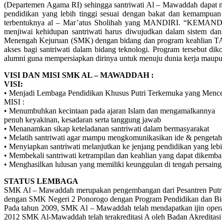
(Departemen Agama RI) sehingga santriwati Al – Mawaddah dapat me
pendidikan yang lebih tinggi sesuai dengan bakat dan kemampuan
terbentuknya al – Mar’atus Sholihah yang MANDIRI. “KEMANDIRI
menjiwai kehidupan santriwati harus diwujudkan dalam sistem dan 
Menengah Kejuruan (SMK) dengan bidang dan program keahlian T
akses bagi santriwati dalam bidang teknologi. Program tersebut d
alumni guna mempersiapkan dirinya untuk menuju dunia kerja maupun
VISI DAN MISI SMK AL – MAWADDAH :
VISI:
• Menjadi Lembaga Pendidikan Khusus Putri Terkemuka yang Mencetak 
MISI :
• Menumbuhkan kecintaan pada ajaran Islam dan mengamalkannya
penuh keyakinan, kesadaran serta tanggung jawab
• Menanamkan sikap keteladanan santriwati dalam bermasyarakat
• Melatih santriwati agar mampu mengkomunikasikan ide & pengetah
• Menyiapkan santriwati melanjutkan ke jenjang pendidikan yang lebi
• Membekali santriwati ketrampilan dan keahlian yang dapat dikemba
• Menghasilkan lulusan yang memiliki keunggulan di tengah persain
STATUS LEMBAGA
SMK Al – Mawaddah merupakan pengembangan dari Pesantren Putri 
dengan SMK Negeri 2 Ponorogo dengan Program Pendidikan dan
Pada tahun 2009, SMK Al – Mawaddah telah mendapatkan ijin operas
2012 SMK Al-Mawaddah telah terakreditasi A oleh Badan Akreditas