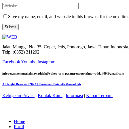
Save my name, email, and website in this browser for the next tim
Jalan Mangga No. 35, Coper, Jetis, Ponorogo, Jawa Timur, Indonesia
Telp. (0352) 311292
Facebook
Youtube
Instagram
infopesantrenputrialmawaddah@yahoo.com pesantrenputrialmawaddah89@gmail.com
All Right Reserved 2023 | Pesantren Putri Al-Mawaddah
Kebijakan Privasi
|
Kontak Kami
|
Informasi
|
Kabar Terbaru
Home
Profil