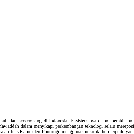
mbuh dan berkembang di Indonesia. Eksistensinya dalam pembinaan 
– Mawaddah dalam menyikapi perkembangan teknologi selalu merepos
amatan Jetis Kabupaten Ponorogo menggunakan kurikulum terpadu y