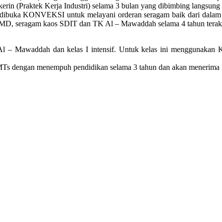
akerin (Praktek Kerja Industri) selama 3 bulan yang dibimbing langsung
h dibuka KONVEKSI untuk melayani orderan seragam baik dari dal
, seragam kaos SDIT dan TK Al – Mawaddah selama 4 tahun terakhir 
Ts Al – Mawaddah dan kelas I intensif. Untuk kelas ini menggunaka
SMP/MTs dengan menempuh pendidikan selama 3 tahun dan akan meneri