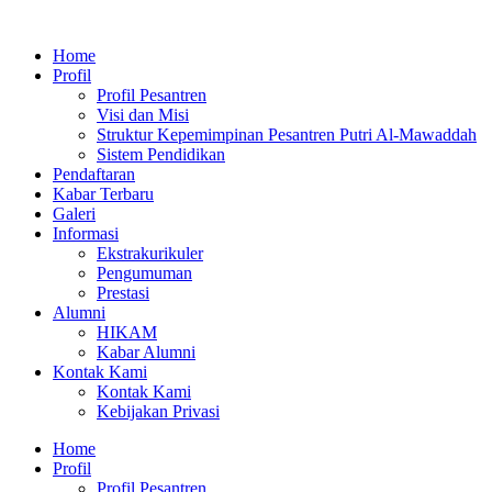
Home
Profil
Profil Pesantren
Visi dan Misi
Struktur Kepemimpinan Pesantren Putri Al-Mawaddah
Sistem Pendidikan
Pendaftaran
Kabar Terbaru
Galeri
Informasi
Ekstrakurikuler
Pengumuman
Prestasi
Alumni
HIKAM
Kabar Alumni
Kontak Kami
Kontak Kami
Kebijakan Privasi
Home
Profil
Profil Pesantren