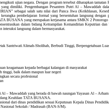
ngikuti ujian negara. Dengan program tersebut diharapkan tamatan P
 yang dimiliki. Pengembangan Pesantren Putri Al – Mawaddah dalam 
AN” sebagai salah satu nilai dari Panca Jiwa (Keikhlasan, Kesed
kerangka pembelajaran formal yang bersentuhan langsung dengan pot
ATA BUSANA yang merupakan kerjasama antara SMKN 2 Ponorogo de
ikonsentrasikan dalam bidang Ketrampilan Kemandirian Keputrian dan 
 interaksi langsung dalam bermasyarakat.
Santriwati Alimah-Sholihah, Berbudi Tinggi, Berpengetahuan Luas, Te
uan keagamaan kepada berbagai kalangan di masyarakat
h tinggi, baik dalam maupun luar negeri
ngkan secara profesional
gan
Al – Mawaddah yang berada di bawah naungan Yayasan Al – Arham (A
 Bidang Keahlian TATA BUSANA.
ional dari dinas pendidikan sesuai Keputusan Kepala Dinas Pendidik
i Nasional Sekolah / Madrasah (BAN-S/M).