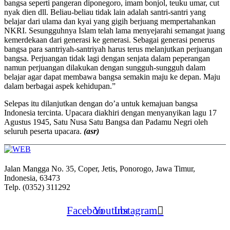
bangsa seperti pangeran diponegoro, imam bonjol, teuku umar, cut
nyak dien dll. Beliau-beliau tidak lain adalah santri-santri yang
belajar dari ulama dan kyai yang gigih berjuang mempertahankan
NKRI. Sesungguhnya Islam telah lama menyejarahi semangat juang
kemerdekaan dari generasi ke generasi. Sebagai generasi penerus
bangsa para santriyah-santriyah harus terus melanjutkan perjuangan
bangsa. Perjuangan tidak lagi dengan senjata dalam peperangan
namun perjuangan dilakukan dengan sungguh-sungguh dalam
belajar agar dapat membawa bangsa semakin maju ke depan. Maju
dalam berbagai aspek kehidupan.”
Selepas itu dilanjutkan dengan do’a untuk kemajuan bangsa
Indonesia tercinta. Upacara diakhiri dengan menyanyikan lagu 17
Agustus 1945, Satu Nusa Satu Bangsa dan Padamu Negri oleh
seluruh peserta upacara.
(asr)
Jalan Mangga No. 35, Coper, Jetis, Ponorogo, Jawa Timur,
Indonesia, 63473
Telp. (0352) 311292
Facebook
Youtube
Instagram