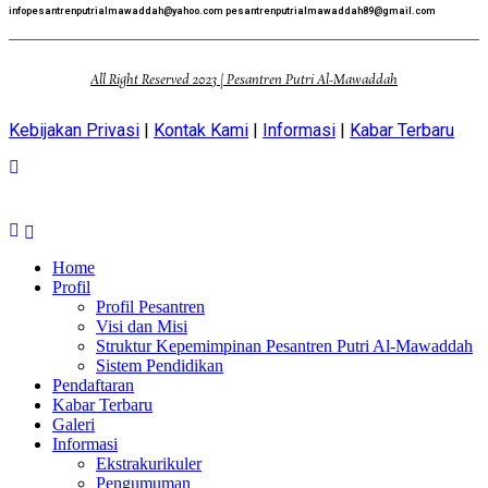
infopesantrenputrialmawaddah@yahoo.com pesantrenputrialmawaddah89@gmail.com
All Right Reserved 2023 | Pesantren Putri Al-Mawaddah
Kebijakan Privasi
|
Kontak Kami
|
Informasi
|
Kabar Terbaru
Home
Profil
Profil Pesantren
Visi dan Misi
Struktur Kepemimpinan Pesantren Putri Al-Mawaddah
Sistem Pendidikan
Pendaftaran
Kabar Terbaru
Galeri
Informasi
Ekstrakurikuler
Pengumuman