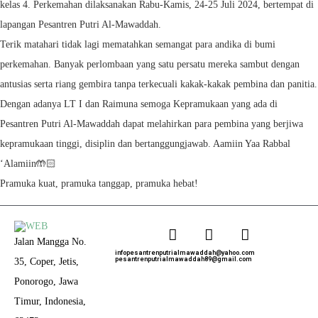
kelas 4. Perkemahan dilaksanakan Rabu-Kamis, 24-25 Juli 2024, bertempat di
lapangan Pesantren Putri Al-Mawaddah.
Terik matahari tidak lagi mematahkan semangat para andika di bumi
perkemahan. Banyak perlombaan yang satu persatu mereka sambut dengan
antusias serta riang gembira tanpa terkecuali kakak-kakak pembina dan panitia.
Dengan adanya LT I dan Raimuna semoga Kepramukaan yang ada di
Pesantren Putri Al-Mawaddah dapat melahirkan para pembina yang berjiwa
kepramukaan tinggi, disiplin dan bertanggungjawab. Aamiin Yaa Rabbal
‘Alamiin🤲🏻
Pramuka kuat, pramuka tanggap, pramuka hebat!
Jalan Mangga No.
infopesantrenputrialmawaddah@yahoo.com
pesantrenputrialmawaddah89@gmail.com
35, Coper, Jetis,
Ponorogo, Jawa
Timur, Indonesia,