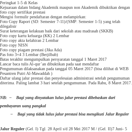
Peringkat 1-5 di Kelas
Kejuaraan dalam bidang Akademik maupun non Akademik dibuktikan dengan
foto copy sertifikat prestasi
Mengisi formulir pendaftaran dengan melampirkan:
Foto Copy Raport (SD: Semester 7-11)/(SMP: Semester 1-5) yang telah
dilegalisir
Surat keterangan kelakuan baik dari sekolah atau madrasah (SKKB)
Foto copy kartu keluarga (KK) 2 Lembar
Foto copy akta kelahiran 2 Lembar
Foto copy NISN
Foto copy piagam prestasi (Jika Ada)
Pas foto 3×4 3 Lembar (Berjilbab)
Batas terakhir mengumpulkan persyaratan tanggal 1 Maret 2017
Lancar baca tulis Al-qur’an dibuktikan pada saat mendaftar
Pengumuman dilaksanakan pada tanggal 05 Maret 2017 (bisa dilihat di WEB
Pesantren Putri Al-Mawaddah )
Daftar ulang jalur prestasi dan penyelesaian administrasi setelah pengumuman
diterima. Paling lambat 3 hari setelah pengumuman. Pada Rabu, 8 Maret 2017.
NB: – Bagi yang dinyatakan lulus jalur prestasi dibebaskan dari
pembayaran uang pangkal
– Bagi yang tidak lulus jalur prestasi bisa mengikuti Jalur Reguler
Jalur Reguler
(Gel. I) Tgl. 28 April s/d 28 Mei 2017 M / (Gel. II)7 Juni- 5