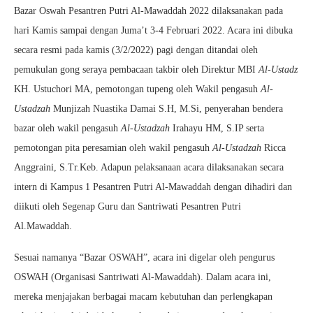
Bazar Oswah Pesantren Putri Al-Mawaddah 2022 dilaksanakan pada
hari Kamis sampai dengan Juma’t 3-4 Februari 2022. Acara ini dibuka
secara resmi pada kamis (3/2/2022) pagi dengan ditandai oleh
pemukulan gong seraya pembacaan takbir oleh Direktur MBI
Al-Ustadz
KH. Ustuchori MA, pemotongan tupeng oleh Wakil pengasuh
Al-
Ustadzah
Munjizah Nuastika Damai S.H, M.Si, penyerahan bendera
bazar oleh wakil pengasuh
Al-Ustadzah
Irahayu HM, S.IP serta
pemotongan pita peresamian oleh wakil pengasuh
Al-Ustadzah
Ricca
Anggraini, S.Tr.Keb. Adapun pelaksanaan acara dilaksanakan secara
intern di Kampus 1 Pesantren Putri Al-Mawaddah dengan dihadiri dan
diikuti oleh Segenap Guru dan Santriwati Pesantren Putri
Al.Mawaddah.
Sesuai namanya “Bazar OSWAH”, acara ini digelar oleh pengurus
OSWAH (Organisasi Santriwati Al-Mawaddah). Dalam acara ini,
mereka menjajakan berbagai macam kebutuhan dan perlengkapan