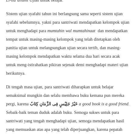
Li-tta’allumi
Ujian untuk belajar.
Sistem ujian syafahi tahun ini berlangsung sama seperti sistem ujian
syafahi sebelumnya, yakni para santriwati mendapatkan kelompok ujian
untuk menghadapi para
mumtahin wal mumtahinaat
dan mendapatkan
tempat untuk masing-masing kelompok yang telah ditetapkan oleh
panitia ujian untuk melangsungkan ujian secara tertib, dan masing-
masing kelompok mendapatkan waktu selama dua hari secara acak
untuk meng-istirahatkan pikiran sejenak demi menghadapi materi ujian
berikutnya.
Di tengah masa ujian, para santriwati diharapkan untuk belajar
semaksimal mungkin dan selalu membawa buku kemana pun mereka
pergi, karena
خَيْرُ جَلِيْسٍ فِى الزَّمَانِ كِتَابٌ
a good book is a good friend.
Sebaik-baik teman duduk adalah buku. Semoga sukses untuk para
santriwati yang tengah menghadapi ujian, semoga mendapatkan hasil
yang memuaskan atas apa yang telah diperjuangkan, karena pepatah