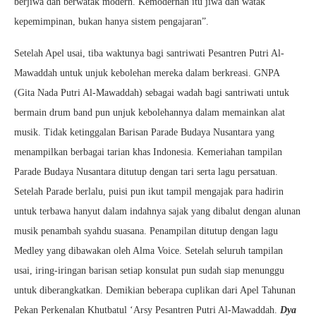
berjiwa dan berwatak modern. Kemodernan itu jiwa dan watak
kepemimpinan, bukan hanya sistem pengajaran”.
Setelah Apel usai, tiba waktunya bagi santriwati Pesantren Putri Al-
Mawaddah untuk unjuk kebolehan mereka dalam berkreasi. GNPA
(Gita Nada Putri Al-Mawaddah) sebagai wadah bagi santriwati untuk
bermain drum band pun unjuk kebolehannya dalam memainkan alat
musik. Tidak ketinggalan Barisan Parade Budaya Nusantara yang
menampilkan berbagai tarian khas Indonesia. Kemeriahan tampilan
Parade Budaya Nusantara ditutup dengan tari serta lagu persatuan.
Setelah Parade berlalu, puisi pun ikut tampil mengajak para hadirin
untuk terbawa hanyut dalam indahnya sajak yang dibalut dengan alunan
musik penambah syahdu suasana. Penampilan ditutup dengan lagu
Medley yang dibawakan oleh Alma Voice. Setelah seluruh tampilan
usai, iring-iringan barisan setiap konsulat pun sudah siap menunggu
untuk diberangkatkan. Demikian beberapa cuplikan dari Apel Tahunan
Pekan Perkenalan Khutbatul ‘Arsy Pesantren Putri Al-Mawaddah.
Dya