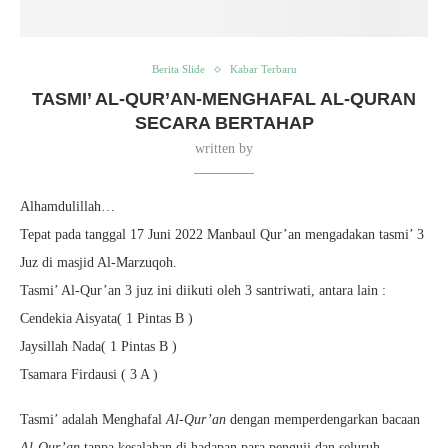
Berita Slide
Kabar Terbaru
TASMI’ AL-QUR’AN-MENGHAFAL AL-QURAN
SECARA BERTAHAP
written by
Alhamdulillah…
Tepat pada tanggal 17 Juni 2022 Manbaul Qur’an mengadakan tasmi’ 3
Juz di masjid Al-Marzuqoh.
Tasmi’ Al-Qur’an 3 juz ini diikuti oleh 3 santriwati, antara lain :
Cendekia Aisyata( 1 Pintas B )
Jaysillah Nada( 1 Pintas B )
Tsamara Firdausi ( 3 A )
Tasmi’ adalah Menghafal
Al-Qur’an
dengan memperdengarkan bacaan
Al-Qur’an
tanpa kesalahan di hadapan para penguji dan seluruh