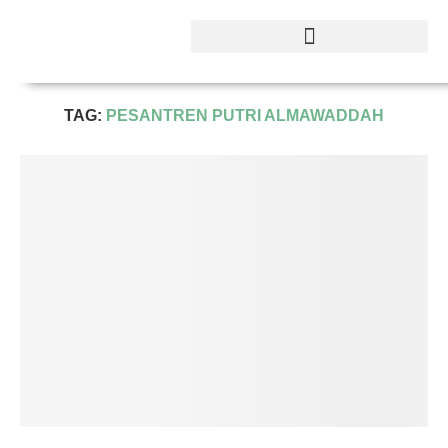
Home
Tags
Posts tagged with "pesantren putri
almawaddah"
TAG:
PESANTREN PUTRI ALMAWADDAH