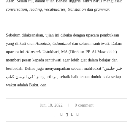
Arab. Selain itu, dalam ujian Bahasa Inggris, santri harus menguasai:
conversation, reading, vocabularies, translation
dan
grammar
.
Sebelum dilaksanakan, ujian ini dibuka dengan upacara pembukaan
yang diikuti oleh
Asaatidz, Ustaadzaat
dan seluruh santriwati. Dalam
upacara ini
Al-ustadz
Ustukhari, MA (Direktur PP. Al-Mawaddah)
memberi pesan kepada santriwati agar lebih giat dalam belajar dan
beribadah. Beliau juga menyampaikan sebuah mahfudzat “خير جليس
في الرمان كتاب” yang artinya, sebaik baik teman duduk pada setiap
waktu adalah Buku.
can
.
Juni 18, 2022
0 comment